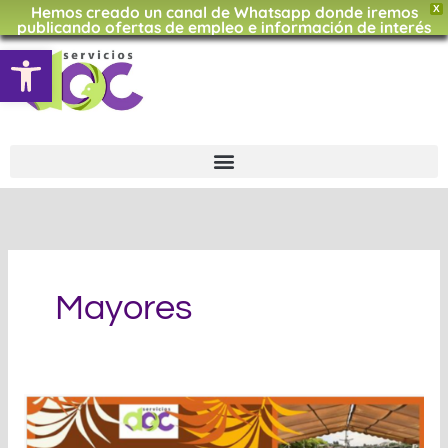
Hemos creado un canal de Whatsapp donde iremos
Ir
X
publicando ofertas de empleo e información de interés
al
Abrir barra de herramientas
CLIC AQUÍ
contenido
Mayores
Gran
día