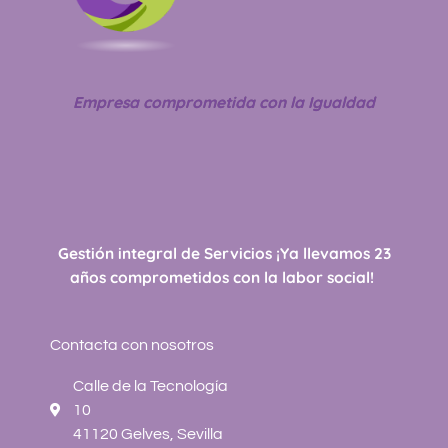
o
g
d
a
o
r
i
p
k
a
n
p
-
m
-
Empresa comprometida con la Igualdad
f
i
n
Gestión integral de Servicios ¡Ya llevamos 23
años comprometidos con la labor social!
Contacta con nosotros
Calle de la Tecnología
10
41120 Gelves, Sevilla