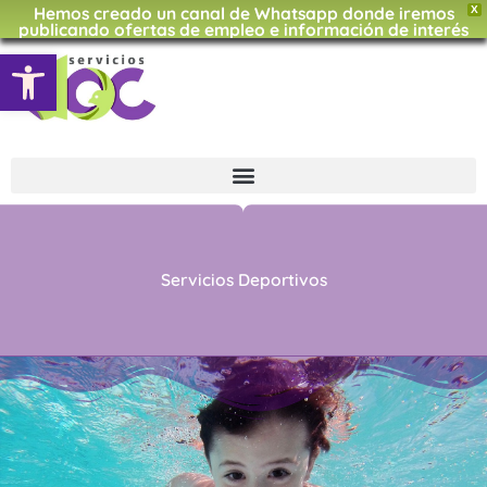
Hemos creado un canal de Whatsapp donde iremos
Ir
X
publicando ofertas de empleo e información de interés
al
Abrir barra de herramientas
CLIC AQUÍ
contenido
Servicios Deportivos